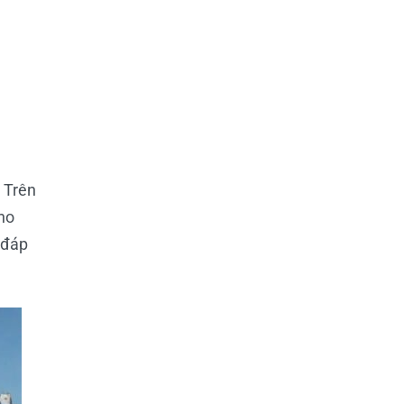
 Trên
ho
 đáp