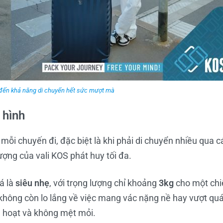
 đến khả năng di chuyển hết sức mượt mà
 hình
ỗi chuyến đi, đặc biệt là khi phải di chuyển nhiều qua c
ượng của vali KOS phát huy tối đa.
á là
siêu nhẹ
, với trọng lượng chỉ khoảng
3kg
cho một chi
 không còn lo lắng về việc mang vác nặng nề hay vượt quá
h hoạt và không mệt mỏi.