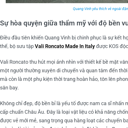
Quang Vinh yêu thích vẻ ngoài đậm
Sự hòa quyện giữa thẩm mỹ với độ bền vư
Điều đầu tiên khiến Quang Vinh bị chinh phục là sự kết h
thể, bộ sưu tập
Vali Roncato Made In Italy
được KOS độc 
Vali Roncato thu hút mọi ánh nhìn với thiết kế bề mặt vâ
một người thường xuyên di chuyển và quan tâm đến thời t
mà còn là một phụ kiện thời trang hoàn hảo, tôn lên phon
sân bay.
Không chỉ đẹp, độ bền bỉ là yếu tố được nam ca sĩ nhấn 
cấp chuẩn Châu Âu. Đây là loại vật liệu có khả năng chống
được vẻ mới mẻ, sang trọng qua hàng loạt các chuyến bay