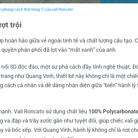
 phong cách thời trang Ý của vali Roncato
ợt trội
ợp hoàn hảo giữa vẻ ngoài tinh tế và chất lượng cấu tạo. 
quyền phân phối đã lọt vào “mắt xanh” của anh.
n nổi 3D độc đáo, một sự phá cách đầy tính nghệ thuật. Đố
rang như Quang Vinh, thiết kế này không chỉ là một chiếc
g cách cá nhân và dễ dàng nhận diện giữa “biển” hành lý 
mạnh. Vali Roncato sử dụng chất liệu
100% Polycarbonat
 va đập và trầy xước gần như tuyệt đối, giúp chiếc vali g
 và bốc xếp. Với Quang Vinh, hành lý không chỉ là nơi c