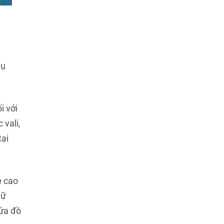
Cụ
i với
 vali,
tại
e
cao
iữ
hứa đồ