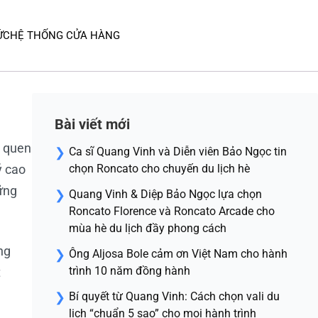
ỨC
HỆ THỐNG CỬA HÀNG
Bài viết mới
n quen
Ca sĩ Quang Vinh và Diễn viên Bảo Ngọc tin
ý cao
chọn Roncato cho chuyến du lịch hè
hững
Quang Vinh & Diệp Bảo Ngọc lựa chọn
Roncato Florence và Roncato Arcade cho
mùa hè du lịch đầy phong cách
ng
Ông Aljosa Bole cảm ơn Việt Nam cho hành
trình 10 năm đồng hành
t
Bí quyết từ Quang Vinh: Cách chọn vali du
lịch “chuẩn 5 sao” cho mọi hành trình