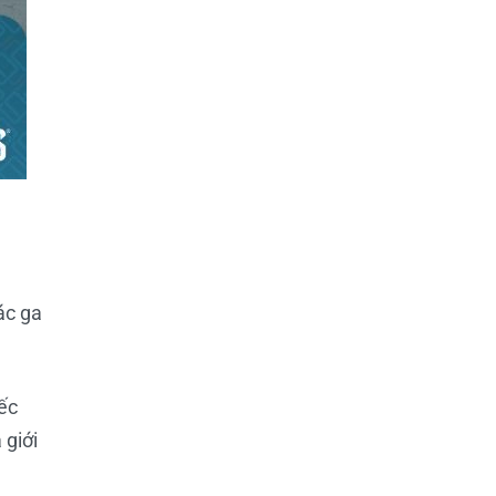
ác ga
ếc
 giới