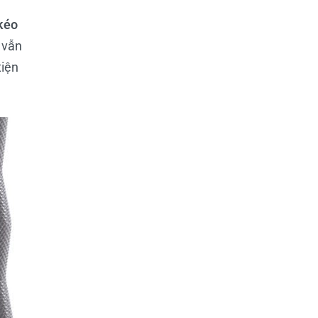
kéo
 vẫn
tiện