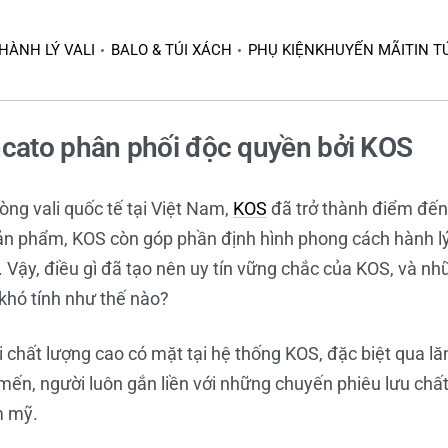
HÀNH LÝ VALI
BALO & TÚI XÁCH
PHỤ KIỆN
KHUYẾN MÃI
TIN T
ncato phân phối độc quyền bởi KOS
òng vali quốc tế tại Việt Nam,
KOS
đã trở thành điểm đế
 sản phẩm, KOS còn góp phần định hình phong cách hành l
i. Vậy, điều gì đã tạo nên uy tín vững chắc của KOS, và n
khó tính như thế nào?
i chất lượng cao có mặt tại hệ thống KOS, đặc biệt qua lă
mến, người luôn gắn liền với những chuyến phiêu lưu chấ
m mỹ.