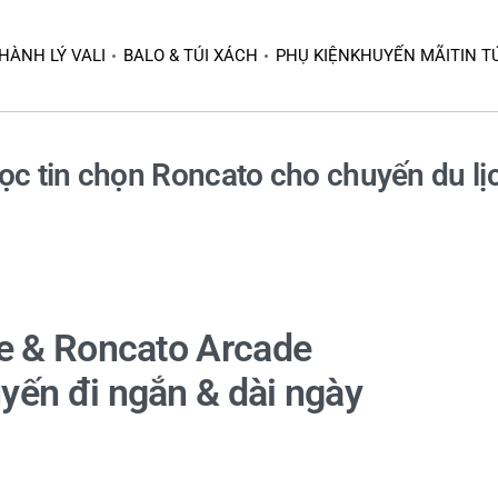
HÀNH LÝ VALI
BALO & TÚI XÁCH
PHỤ KIỆN
KHUYẾN MÃI
TIN T
ọc tin chọn Roncato cho chuyến du lị
e & Roncato Arcade
uyến đi ngắn & dài ngày