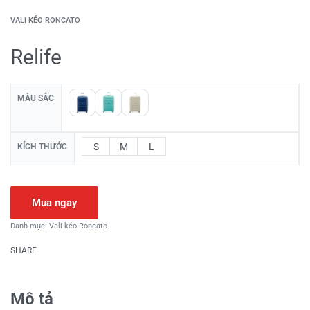
VALI KÉO RONCATO
Relife
MÀU SẮC
S
M
L
KÍCH THƯỚC
Mua ngay
Danh mục:
Vali kéo Roncato
SHARE
Mô tả